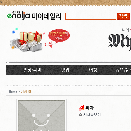
<
>
Home
님의 글
뫄아
시사돋보기