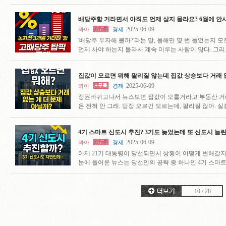
배당주할 거라면서 아직도 언제 살지 몰라요? 6월에 안
2025-06-09
뫄아
경제
'배당주 투자해 볼까?'라는 말, 올해만 몇 번 들었는지 
언제 사야 하는지 몰라서 계속 미루는 사람이 많다. 그
집값이 오르면 뭐해 팔리질 않는데 집값 상승보다 거래 
2025-06-09
뫄아
경제
정권바뀌고나서 뉴스보면 집값이 오를거라고 부동산 거
은 전혀 안 그래. 당장 오르긴 오르는데, 팔리질 않아. 
4기 스마트 신도시 추진? 3기도 늦었는데 또 신도시 늘
2025-06-09
뫄아
경제
어제 21기 대통령이 당선되면서 상황이 어떻게 변해갈
눈에 들어온 뉴스는 당선인의 공략 중 하나인 4기 스마
10
/
28