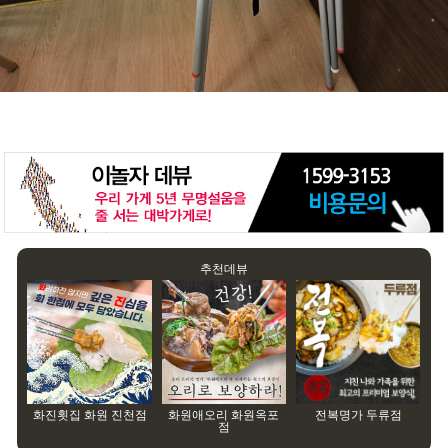
추천데뷰
화진횟집 화원 진천점
화원애오리 화원옥포
전복명가 두류점
점