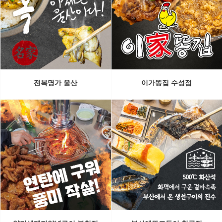
전복명가 울산
이가똥집 수성점