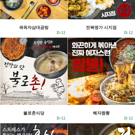
곽옥자삼대곰탕
전복명가 시지점
D-12
D-12
불로촌식당
혜자짬뽕
D-12
D-12