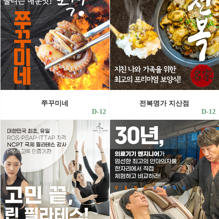
쭈꾸미네
전복명가 지산점
D-12
D-12