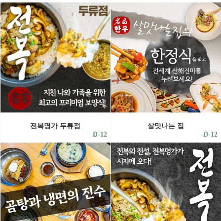
전복명가 두류점
살맛나는 집
D-12
D-12