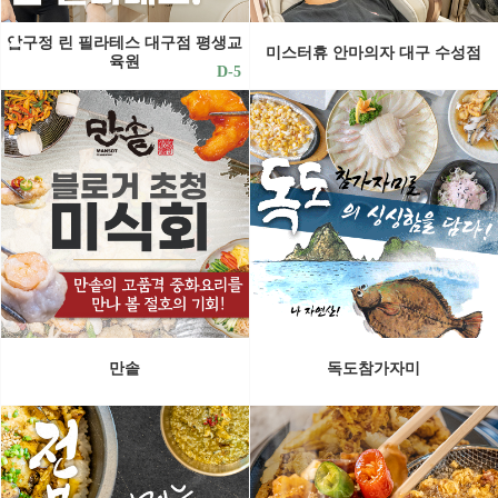
압구정 린 필라테스 대구점 평생교
미스터휴 안마의자 대구 수성점
육원
D-5
만솥
독도참가자미