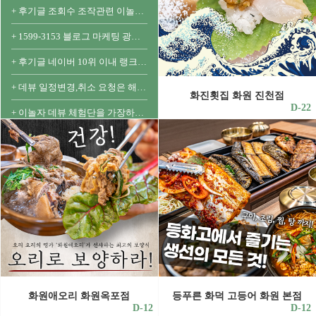
+ 후기글 조회수 조작관련 이놀자 데뷰 체험단 선정 기준 안내
+ 1599-3153 블로그 마케팅 광고 문의
+ 후기글 네이버 10위 이내 랭크시 자동문자 발송
+ 데뷰 일정변경,취소 요청은 해당 데뷰-문의란을 이용해주세요
화진횟집 화원 진천점
D-22
+ 이놀자 데뷰 체험단을 가장하고 광고주를 가로채는 비양심적 행위를 멈춰주세요.
+ 베스트 후기글 선정기준
+ 이놀자 마케팅을 소개 후 계약성사시 지원금을 드립니다.
+ 안내 - 이놀자 안내문
화원애오리 화원옥포점
등푸른 화덕 고등어 화원 본점
D-12
D-12