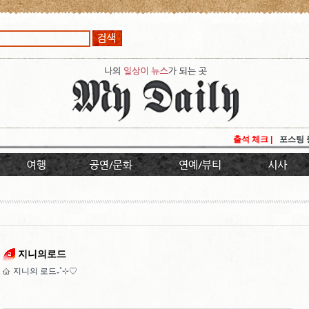
출석 체크 |
포스팅 
지니의로드
지니의 로드₊˚⊹♡