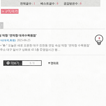
전체글수 :
1
베스트글수 :
0
공감받은수 :
0
성 막창 ‘연막창 대곡수목원점’
0
2025-06-25
식(대곡,화원)
˚✿˖° 오늘은 새로 오픈한 대구 진천동 연잎 숙성 막창 ‘연막창 수목원점‘
소 대구 달서구 상화로 43 1층 ⏰영업시간 평…
1
/
1