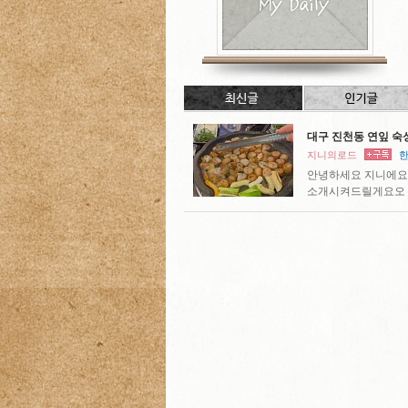
대구 진천동 연잎 숙
지니의로드
한
안녕하세요 지니에요⋆
소개시켜드릴게요오 주