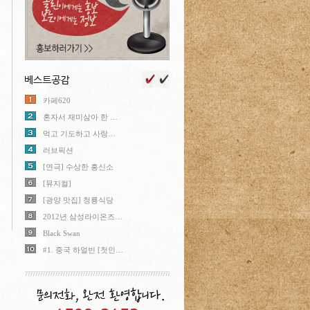
카페620
혼자서 재미삼아 한 …
먹고 기도하고 사랑…
러브픽션
[연극] 수상한 흥신소
[뮤지컬]
[광양 맛집] 청룡식당
2012년 삼성라이온즈…
Black Swan
#1. 중국 하얼빈 [첫인…