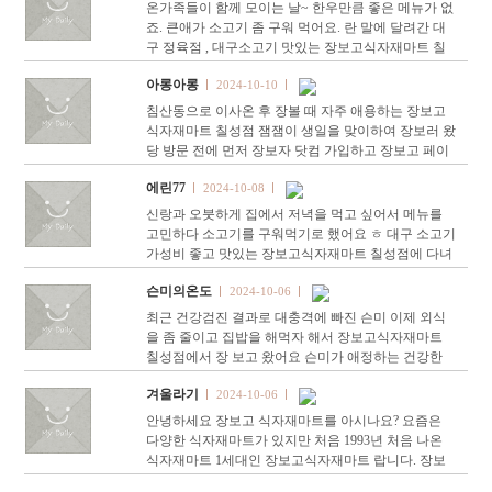
온가족들이 함께 모이는 날~ 한우만큼 좋은 메뉴가 없
죠. 큰애가 소고기 좀 구워 먹어요. 란 말에 달려간 대
구 정육점 , 대구소고기 맛있는 장보고식자재마트 칠
성점입니다. 대구 한우 숙성이 남다른 곳이라 찾는 이
아롱아롱
2024-10-10
들이 많은 곳…
침산동으로 이사온 후 장볼 때 자주 애용하는 장보고
식자재마트 칠성점 잼잼이 생일을 맞이하여 장보러 왔
당 방문 전에 먼저 장보자 닷컴 가입하고 장보고 페이
적립하면 2.5% 저렴하게, 적립금도 1% 추가적립 가능
에린77
2024-10-08
해서 도합 3.5% …
신랑과 오붓하게 집에서 저녁을 먹고 싶어서 메뉴를
고민하다 소고기를 구워먹기로 했어요 ㅎ 대구 소고기
가성비 좋고 맛있는 장보고식자재마트 칠성점에 다녀
왔어요~^^ 워터에이징으로 부드러운 대구 한우 찐맛
슨미의온도
2024-10-06
집이였어요 …
최근 건강검진 결과로 대충격에 빠진 슨미 이제 외식
을 좀 줄이고 집밥을 해먹자 해서 장보고식자재마트
칠성점에서 장 보고 왔어요 슨미가 애정하는 건강한
아침의 시작 식단 고구마에그슬럿과 대추방울토마토
겨울라기
2024-10-06
에요 단백질과 …
안녕하세요 장보고 식자재마트를 아시나요? 요즘은
다양한 식자재마트가 있지만 처음 1993년 처음 나온
식자재마트 1세대인 장보고식자재마트 랍니다. 장보
고마트가 유명한줄은 알고 있었는데 이번에 처음 방문