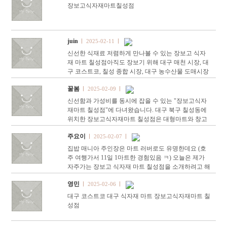
장보고식자재마트칠성점
juin
2025-02-11
신선한 식재료 저렴하게 만나볼 수 있는 장보고 식자
재 마트 칠성점 ​ ​ ​ ​ ​ ​ ​ ​ 아직도 장보기 위해 대구 매천 시장, 대
구 코스트코, 칠성 종합 시장, 대구 농수산물 도매시장
힘들게 발걸음 하시나요? …
꿀봄
2025-02-09
신선함과 가성비를 동시에 잡을 수 있는 "장보고식자
재마트 칠성점"에 다녀왔습니다. 대구 북구 칠성동에
위치한 장보고식자재마트 칠성점은 대형마트와 창고
형 할인점의 장점을 결합한 곳입니다. 여기는 일반 가
주요이
2025-02-07
정은 물론,…
집밥 매니아 주인장은 마트 러버로도 유명한데요 (호
주 여행가서 11일 1마트한 경험있음 ㅋ) 오늘은 제가
자주가는 장보고 식자재 마트 칠성점을 소개하려고 해
요!
영민
2025-02-06
대구 코스트코 대구 식자재 마트 장보고식자재마트 칠
성점