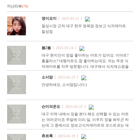
해보게 되었답니…
지난리뷰
(79)
영이요미
2025-03-12
칠성시장 근처 대구 한우 정육점 장보고 식자재마트
칠성점
봄2봄
2025-02-24
대구 현지인이 정말 좋아하는 마트가 있어요. 이마트?
홈플러스? 대형마트도 참 좋아하는데요. 저는 주로 식
자재마트를 자주 방문합니다. 대구에서 식자재쇼핑을
고민할 때는 많은 분들이 대구 코스트코를 떠올리실거
소서맘
2025-02-23
에요! …
안녕하세요, 소서맘입니다:)
슨미의온도
2025-02-22
대구 지역 내에서 장을 본다 해도 선택할 수 있는 마트
는 여러곳이죠 주말에 미리 일, 이주치 장을 봐두곤 하
는데 그 중에서도 장보고식자재마트와 코스트코는 대
구 주민들이 자주 찾는 곳으로 유명하죠 ​
츄르륵
2025-02-19