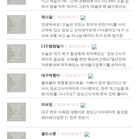
시간 매일 07:00 - 22:00 전화번호 053-352-4992 요즘 집
에서 밥을 자주 먹어서 그런지 먹을게 똑 떨어졌어요.
그래서 장보고식자재마트칠설점에 장보러갔어요~~
제스알
2024-10-23
장보고마트는 대구식…
안녕하세요! 오늘은 맛있는 한우와 반찬거리를 사러
근처에 있는 장보고 식자재마트에 다녀왔어요 대구 식
자재 유통 여긴 늘 지나갈 때마다 차가 진짜 많거든
요?! 주차장이 아주 난리 난리 늘 사람들로 북적북적
LEE탐방일기
2024-10-21
거리더라고요 …
오늘은 대구 북구 칠성동에 위치해있는 ' 장보고식자
재마트 칠성점 ' 리뷰를 한번 해보려고해요! ​ 몇년전에
저희동네에 위치해있는 반야월지점후기를 쓴적이있
었는데 생각보다 많은분들이 검색해보시길래 이번에
대구먹짱이
2024-10-17
는 …
블하블하 먹짱동생이에욤~ 아빠가 한우 땡긴다고 하
셔서 장보고식자재마트 다녀왔어요. 한우 먹고싶을 때
왜 마트를 가나구요?! 장보고식자재 한우 진짜 퀄리티
좋고 맛있어요. 대구 한우 선물세트 찾으시면 방문해
러브밍
2024-10-16
보세요. 한…
대구 한우 식육점 대형마트 장보고식자재마트 칠성점
워터에이징한 1+ 한우 맛보기
골드스푼
2024-10-16