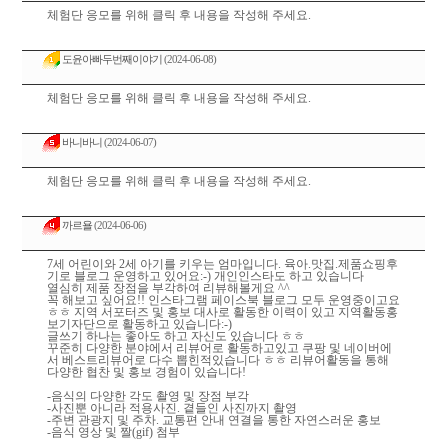
체험단 응모를 위해 클릭 후 내용을 작성해 주세요.
도윤아빠두번째이야기
(2024-06-08)
체험단 응모를 위해 클릭 후 내용을 작성해 주세요.
바니바니
(2024-06-07)
체험단 응모를 위해 클릭 후 내용을 작성해 주세요.
까르욜
(2024-06-06)
7세 어린이와 2세 아기를 키우는 엄마입니다. 육아.맛집.제품쇼핑후
기로 블로그 운영하고 있어요:-) 개인인스타도 하고 있습니다
열심히 제품 장점을 부각하여 리뷰해볼게요 ^^
꼭 해보고 싶어요!! 인스타그램 페이스북 블로그 모두 운영중이고요
ㅎㅎ 지역 서포터즈 및 홍보 대사로 활동한 이력이 있고 지역활동홍
보기자단으로 활동하고 있습니다:-)
글쓰기 하나는 좋아도 하고 자신도 있습니다 ㅎㅎ
꾸준히 다양한 분야에서 리뷰어로 활동하고있고 쿠팡 및 네이버에
서 베스트리뷰어로 다수 뽑힌적있습니다 ㅎㅎ 리뷰어활동을 통해
다양한 협찬 및 홍보 경험이 있습니다!
-음식의 다양한 각도 촬영 및 장점 부각
-사진뿐 아니라 적용사진. 곁들인 사진까지 촬영
-주변 관광지 및 주차. 교통편 안내 연결을 통한 자연스러운 홍보
-음식 영상 및 짤(gif) 첨부