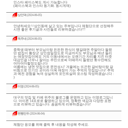
인스타 페이스북도 게시 가능합니다
(페이스북과 인스타 동기화. 동시게재)
상인댁
(2024-06-05)
안녕하세요^^상인동에 살고 있는 주부입니다 체험단으로 선정해주
시면 좋은 후기글과 사진들로 리뷰하겠습니다!!!
독주네
(2024-06-05)
중학생 때부터 부모님이랑 든든한 한식이 땡길때면 주말마다 들렸
던 밥집이 황장군 상인점일정도로 지금까지도 부모님과 매년 들리
는 애정맛집이에요 거의 이동네에서는 오랜기간 자리를 지킨 터줏
대감인걸 너무나 잘아는 주민으로써 이때까지 들렸던 횟수만해도
어마어마할정도랍니다
여름에는 냉면 맛집으로 문전성시! 겨울에는 뜨끈한 갈비탕이랑 갈
비찜으로 인기인 곳이라 더욱 애정이 가는 추억의 맛집입니다! 추억
과 예전 경험을 녹여 성실하게 포인트살려 포스팅 작성하겠습니다 :
)
이영
(2024-06-05)
대구의 맛집 및 카페 위주의 블로그를 운영하고 있는 이영로그입니
다. 아이폰 14프로로 촬영하고 있으며, 정확한 색감과 다양한 표현
으로 리뷰하고 있습니다. 꼼꼼하게 리뷰하겠습니다!
찐빵만두
(2024-06-04)
체험단 응모를 위해 클릭 후 내용을 작성해 주세요.