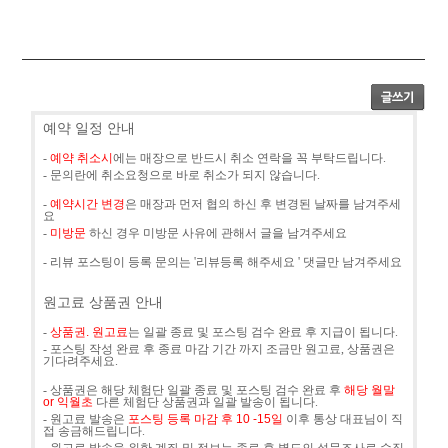
예약 일정 안내
-
예약 취소시
에는 매장으로 반드시 취소 연락을 꼭 부탁드립니다.
- 문의란에 취소요청으로 바로 취소가 되지 않습니다.
-
예약시간 변경
은 매장과 먼저 협의 하신 후 변경된 날짜를 남겨주세
요
-
미방문
하신 경우 미방문 사유에 관해서 글을 남겨주세요
- 리뷰 포스팅이 등록 문의는 '리뷰등록 해주세요 ' 댓글만 남겨주세요
원고료 상품권 안내
-
상품권. 원고료
는 일괄 종료 및 포스팅 검수 완료 후 지급이 됩니다.
- 포스팅 작성 완료 후 종료 마감 기간 까지 조금만 원고료, 상품권은
기다려주세요.
- 상품권은 해당 체험단 일괄 종료 및 포스팅 검수 완료 후
해당 월말
or 익월초
다른 체험단 상품권과 일괄 발송이 됩니다.
- 원고료 발송은
포스팅 등록 마감 후 10 -15일
이후 통상 대표님이 직
접 송금해드립니다.
- 원고료 발송을 위한 계좌 및 정보는 종료 후 별도의 설문조사로 수집