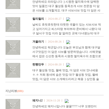
안녕하세요 라라입니다 :) 시원한 멸치육수에 담백한
맛이 일품인 대구 월성동 동죽조개 샤브 전문점 더 담
은 샤브를 소개할게요. 대구 샤브샤브 맛집 더 담은 샤
브는 1호선 상인역 근처에 위치한 대구 상인역 맛집입
릴리릴리
2024-08-27
니다. 롯데…
날씨도 흐릿흐릿한데 따뜻한 국물이 있는 샤브샤브 먹
고 싶어가지고 씨스터랑 부랴부랴 준비해서 나왔다 대
구 달서구 맛집 이라 잘 알려진 곳에 다녀왔는데 대구
상인동 맛집 답게 너무 맛있게 잘 먹고 왔다 ! 더 담은
겨울라기
2024-08-26
샤브 위…
안녕하세요 락군입니다 오늘은 부모님과 함께 대구달
서구맛집인 더 담은 샤브를 방문하였습니다. 서해갯벌
에서 잡은 신선한 동죽과 시원한 멸치육수의 조합으로
깊고 개운한 육수맛과 20년 고기전문가가 고르는 1등
찐빵만두
2024-08-20
급 소고기…
대구 월성동 맛집, 월배 맛집, 더 담은 샤브 안냐세용
ㅎ.ㅎ 저희 동네에 숨은 맛집 대구 월성동 맛집, 월배
맛집, 더 담은 샤브 소개해드리려고 해용 :) 상인동 술
집골목 속에 멋진 인테리어로 눈에 띄는곳 ! 오픈했을
때 한번 가…
지난리뷰
(101)
돼지니2
2024-11-20
안녕하세요 돼지니입니다 꿀꿀!!!!!! 너무 오랜만이