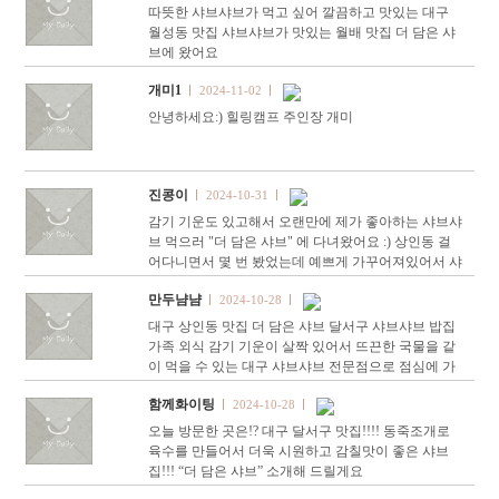
따뜻한 샤브샤브가 먹고 싶어 깔끔하고 맛있는 대구
월성동 맛집 샤브샤브가 맛있는 월배 맛집 더 담은 샤
브에 왔어요
개미1
2024-11-02
안녕하세요:) 힐링캠프 주인장 개미
진콩이
2024-10-31
감기 기운도 있고해서 오랜만에 제가 좋아하는 샤브샤
브 먹으러 "더 담은 샤브" 에 다녀왔어요 :) 상인동 걸
어다니면서 몇 번 봤었는데 예쁘게 가꾸어져있어서 샤
브샤브집이라곤 생각도 못했던 과거,, 대구 달서구 월
만두냠냠
2024-10-28
배로46길 65 …
대구 상인동 맛집 더 담은 샤브 달서구 샤브샤브 밥집
가족 외식 감기 기운이 살짝 있어서 뜨끈한 국물을 같
이 먹을 수 있는 대구 샤브샤브 전문점으로 점심에 가
족 외식 다녀왔어요. 대구 상인동 맛집 더 담은 샤브 라
함께화이팅
2024-10-28
는 곳이에…
오늘 방문한 곳은!? 대구 달서구 맛집!!!! 동죽조개로
육수를 만들어서 더욱 시원하고 감칠맛이 좋은 샤브
집!!! “더 담은 샤브” 소개해 드릴게요