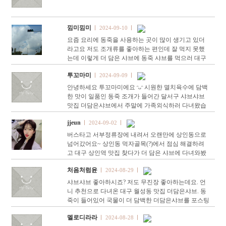
낌미낌미
2024-09-10
요즘 요리에 동죽을 사용하는 곳이 많이 생기고 있더
라고요 저도 조개류를 좋아하는 편인데 잘 먹지 못했
는데 이렇게 더 담은 샤브에 동죽 샤브를 먹으러 대구
달서구맛집을 방문하게 되었답니다 대구 상인동 맛집
투꼬마미
2024-09-09
더 담은 샤브…
안녕하세요 투꼬마미에요 ᵔᴗᵔ 시원한 멸치육수에 담백
한 맛이 일품인 동죽 조개가 들어간 달서구 샤브샤브
맛집 더담은샤브에서 주말에 가족외식하러 다녀왔습
니다. 시원하고 담백한 순한맛으로 아이와 함께 먹기
jjeun
2024-09-02
좋고 소…
버스타고 서부정류장에 내려서 오랜만에 상인동으로
넘어갔어요~ 상인동 먹자골목(?)에서 점심 해결하려
고 대구 상인역 맛집 찾다가 더 담은 샤브에 다녀와봤
는데요, 여기 남자친구 어머님과도 다녀와봤고, 벌써 n
처음처럼윤
2024-08-29
번째 방문할…
샤브샤브 좋아하시죠? 저도 무진장 좋아하는데요. 언
니 추천으로 다녀온 대구 월성동 맛집 더담은샤브. 동
죽이 들어있어 국물이 더 담백한 더담은샤브를 포스팅
할게요. 더담은샤브 대구광역시 달서구 월배로46길 65
멜로디라라
2024-08-28
053-638-8881 11:…