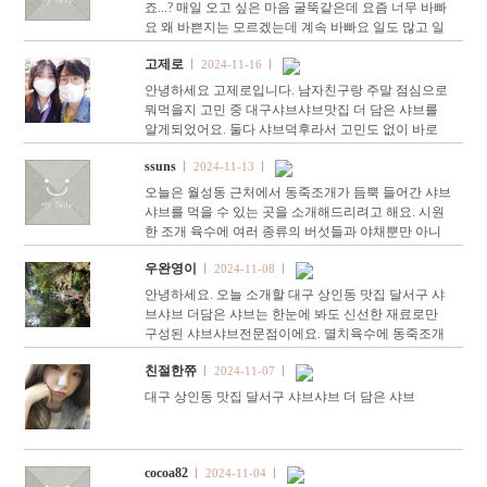
죠...? 매일 오고 싶은 마음 굴뚝같은데 요즘 너무 바빠
요 왜 바쁜지는 모르겠는데 계속 바빠요 일도 많고 일
도 많고 일이 많아요 운동도 안 간지 오래됐고 공부도
고제로
2024-11-16
못 한지 오래…
안녕하세요 고제로입니다. 남자친구랑 주말 점심으로
뭐먹을지 고민 중 대구샤브샤브맛집 더 담은 샤브를
알게되었어요. 둘다 샤브덕후라서 고민도 없이 바로
방문했는데 동죽부터 샤브, 월남쌈, 죽 이모든 걸 풀코
ssuns
2024-11-13
스로 한번에…
오늘은 월성동 근처에서 동죽조개가 듬뿍 들어간 샤브
샤브를 먹을 수 있는 곳을 소개해드리려고 해요. 시원
한 조개 육수에 여러 종류의 버섯들과 야채뿐만 아니
라 1등급 소고기까지 배부르고 든든한 식사를 할 수 있
우완영이
2024-11-08
었어…
안녕하세요. 오늘 소개할 대구 상인동 맛집 달서구 샤
브샤브 더담은 샤브는 한눈에 봐도 신선한 재료로만
구성된 샤브샤브전문점이에요. 멸치육수에 동죽조개
를 먼저 한솥 끓인다음 모두 건져내고 난 시원하고 진
친절한쮸
2024-11-07
한 국물이 베…
대구 상인동 맛집 달서구 샤브샤브 더 담은 샤브
cocoa82
2024-11-04