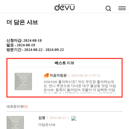
더 담은 샤브
신청마감: 2024-08-18
발표 : 2024-08-19
방문기간 : 2024-08-22 - 2024-09-22
베스트
리뷰
처음처럼윤
2024-08-29 17:07:31
샤브샤브 좋아하시죠? 저도 무진장 좋아하는데
요. 언니 추천으로 다녀온 대구 월성동 맛집 더담
은샤브. 동죽이 들어있어 국물이 더 담백한 더담
은샤브를 포스팅할게요. 더담은샤브 대구광역시
달서구 월배로46길 65 053-638-8881 11:…
새로운리뷰
(9)
김졍
2024-09-21
더담은샤브