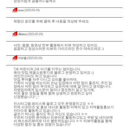
정성스럽게 잘올려드릴께요
amax
(2025-05-19)
체험단 응모를 위해 클릭 후 내용을 작성해 주세요.
elliestory
(2025-05-19)
사진, 움짤, 동영상 전부 활용해서 리뷰 작성하고 있어요.
꼼꼼하고 정성스러운 리뷰와 가이드라인 준수 약속드려요 :)
까르욜
(2025-05-19)
7세 어린이와 2세 아기를 키우는 엄마입니다.
육아.맛집.제품쇼핑후기로 블로그 운영하고 있어요:-)
개인인스타도 하고 있습니다
맛집 투어를 자주 다니고 요리를 좋아하며,
가족이 식당을 하는지라 손님 입장에서 어떤 점이 좋은지, 주인 입
장에서 어떤 점이 부각되고 싶은지에 대해 잘 안다고 생각합니다.
자영업자에게 입소문이 얼마나 중요한지 알고 있기에,
저의 좋은 경험을 통해 함께 상생하고 윈윈하고 싶어
신청했습니다^_^
인스타그램 페이스북 블로그 모두 운영중이고요 ㅎㅎ
지역 서포터즈 및 홍보 대사로 활동한 이력이 있고 지역활동홍보기
자단으로 활동하고 있습니다:-)
글쓰기 하나는 좋아도 하고 자신도 있습니다 ㅎㅎ
꾸준히 다양한 분야에서 리뷰어로 활동하고있고 쿠팡 및 네이버에
서 베스트리뷰어로 다수 뽑힌적있습니다 ㅎㅎ 리뷰어활동을 통해
다양한 협찬 및 홍보 경험이 있습니다!