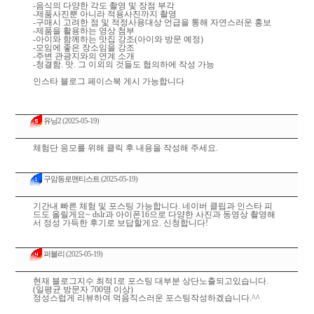
-음식의 다양한 각도 촬영 및 장점 부각
-제품사진뿐 아니라 적용사진까지 촬영
-구매시 고려한 점 및 적정사용대상 언급을 통해 자연스러운 홍보
-제품을 활용하는 영상 첨부
-아이와 함께하는 맛집 강조(아이와 방문 예정)
-모임에 좋은 장소임을 강조
-주변 관광지와의 연계 소개
-청결함. 맛. 그 이외의 것들도 협의하에 작성 가능
인스타 블로그 페이스북 게시 가능합니다
유닝2
(2025-05-19)
체험단 응모를 위해 클릭 후 내용을 작성해 주세요.
구암동로맨티스트
(2025-05-19)
기간내 빠른 체험 및 포스팅 가능합니다. 네이버 클립과 인스타 피
드도 올릴게요~ dslr과 아이폰16으로 다양한 사진과 동영상 촬영해
서 정성 가득한 후기로 보답할게요. 신청합니다!
퍼블리
(2025-05-19)
현재 블로그지수 최적1로 포스팅 대부분 상단노출되고있습니다.
(일평균 방문자 700명 이상)
정성스럽게 리뷰하여 먹음직스러운 포스팅작성하겠습니다.^^