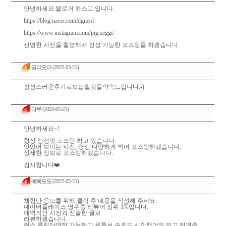
안녕하세요 블로거 롸스고 입니다.
https://blog.naver.com/dgmsd
https://www.instagram.com/pig.seggi/
선명한 사진을 촬영해서 정성 가능한 포스팅을 하겠습니다.
영이요미
(2025-05-21)
정성스러운후기로보답할것을약속드립니다:-)
다루
(2025-05-21)
안녕하세요~!
항상 정성껏 포스팅 하고 있습니다.
맛있어 보이는 사진, 영상 다양하게 찍어 포스팅하겠습니다.
상세한 정보로 포스팅하겠습니다.
감사합니다❤️
예삐도도
(2025-05-21)
체험단 응모를 위해 클릭 후 내용을 작성해 주세요.
네이버플레이스 영수증 리뷰어 상위 1%입니다.
매력적인 사진과 진솔한 글로
리뷰하겠습니다.
릴스,클립당연히 가능하고 유튜브 숏츠도 시작했어요 믿고 맡겨주