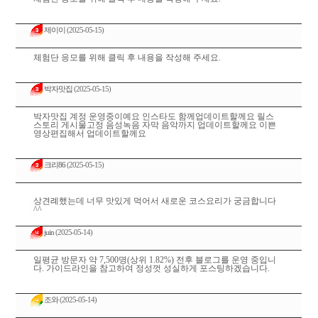
제이이
(2025-05-15)
체험단 응모를 위해 클릭 후 내용을 작성해 주세요.
박자맛집
(2025-05-15)
박자맛집 계정 운영중이예요 인스타도 함께업데이트할께요 릴스
스토리 게시물고정 음성녹음 자막 음악까지 업데이트할께요 이쁜
영상편집해서 업데이트할께요
크리86
(2025-05-15)
상견례했는데 너무 맛있게 먹어서 새로운 코스요리가 궁금합니다
^^
juin
(2025-05-14)
일평균 방문자 약 7,500명(상위 1.82%) 전후 블로그를 운영 중입니
다. 가이드라인을 참고하여 정성껏 성실하게 포스팅하겠습니다.
조와
(2025-05-14)