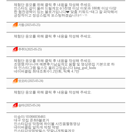
체험단 응모를 위해 클릭 후 내용을 작성해 주세요.
인스타도 같이 올려 드릴게요☺️5천명 이상 이웃과 180회 이상 다양
한 협찬경력이 있는 블로거입니다❤️ 맞춤 키워드+태그 잘 파악해서
긍정적이고 정성스럽게 포스팅하겠습니다ෆ˙ᵕ˙ෆ
가둥
(2025-05-25)
체험단 응모를 위해 클릭 후 내용을 작성해 주세요.
주주3
(2025-05-25)
체험단 응모를 위해 클릭 후 내용을 작성해 주세요.
조명챙겨다니며 예쁜후기남길게요 움짤 및 영상편집 기본으로 하
며 인스타그램 릴스도 올리고있습니다 king_god_hodu
네이버클립 최대조회수1.2만회, 틱톡 4.7만
또오리
(2025-05-24)
체험단 응모를 위해 클릭 후 내용을 작성해 주세요.
승먀
(2025-05-24)
이승미/ 01066036461
대구 맛집 준최6블로거
인스타감성 막창에 하이볼 사진움짤동영상
네이버클립 알차게 막창 먹방
인스타감성먹방릴스 맛깔나게찍을게요