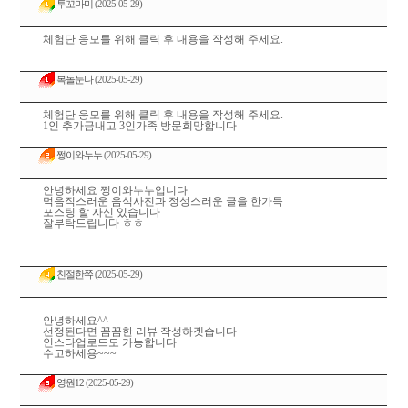
투꼬마미
(2025-05-29)
체험단 응모를 위해 클릭 후 내용을 작성해 주세요.
복돌눈나
(2025-05-29)
체험단 응모를 위해 클릭 후 내용을 작성해 주세요.
1인 추가금내고 3인가족 방문희망합니다
쩡이와누누
(2025-05-29)
안녕하세요 쩡이와누누입니다
먹음직스러운 음식사진과 정성스러운 글을 한가득
포스팅 할 자신 있습니다
잘부탁드립니다 ㅎㅎ
친절한쮸
(2025-05-29)
안녕하세요^^
선정된다면 꼼꼼한 리뷰 작성하겟습니다
인스타업로드도 가능합니다
수고하세용~~~
영원12
(2025-05-29)