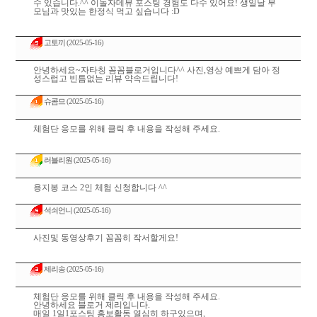
수 있습니다.^^ 이놀자데뷰 포스팅 경험도 다수 있어요! 생일날 부
모님과 맛있는 한정식 먹고 싶습니다 :D
고토끼
(2025-05-16)
안녕하세요~자타칭 꼼꼼블로거입니다^^ 사진,영상 예쁘게 담아 정
성스럽고 빈틈없는 리뷰 약속드립니다!
슈콤므
(2025-05-16)
체험단 응모를 위해 클릭 후 내용을 작성해 주세요.
러블리원
(2025-05-16)
용지봉 코스 2인 체험 신청합니다 ^^
석쇠언니
(2025-05-16)
사진및 동영상후기 꼼꼼히 작서할게요!
제리송
(2025-05-16)
체험단 응모를 위해 클릭 후 내용을 작성해 주세요.
안녕하세요 블로거 제리입니다.
매일 1일1포스팅 홍보활동 열심히 하구있으며,