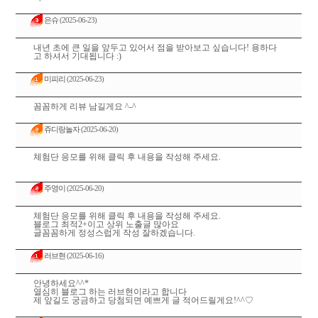
은슈
(2025-06-23)
내년 초에 큰 일을 앞두고 있어서 점을 받아보고 싶습니다! 용하다
고 하셔서 기대됩니다 :)
미피리
(2025-06-23)
꼼꼼하게 리뷰 남길게요 ^-^
쥬디랑놀자
(2025-06-20)
체험단 응모를 위해 클릭 후 내용을 작성해 주세요.
주영이
(2025-06-20)
체험단 응모를 위해 클릭 후 내용을 작성해 주세요.
블로그 최적2+이고 상위 노출글 많아요
글꼼꼼하게 정성스럽게 작성 잘하겠습니다.
러브현
(2025-06-16)
안녕하세요^^*
열심히 블로그 하는 러브현이라고 합니다
제 앞길도 궁금하고 당첨되면 예쁘게 글 적어드릴게요!^^♡