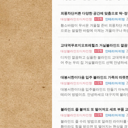
외풍차단커튼 다양한 공간에 맞춤으로 딱~정
2
대성블라인드디자인창
인테리어/리빙
황소바람이 무서운 겨울철 준비 외풍차단 커튼
으로는 쌀쌀한 바람에 이제는 겨울이구나 하
교대역푸르지오트레힐즈 거실블라인드 깔끔
2
대성블라인드디자인창
인테리어/리빙
디자인 깔끔하고 심플한 블라인드 교대역푸
어 주는 우리 집 거실블라인드 선택 안녕하
대봉서한이다음 입주 블라인드 가족의 따뜻
2
대성블라인드디자인창
인테리어/리빙
대봉서한이다음 입주블라인드 만들기 아늑하고
테리어 방법이죠. 안녕하세요 대구지역 블라
블라인드 줄 붙여도 또 떨어져요 세트 부품 
2
대성블라인드디자인창
인테리어/리빙
블라인드 줄 수리 방법으로 알려진 라이터를 
황이라도 힘을 받으면 또 떨어지는 현상을 경