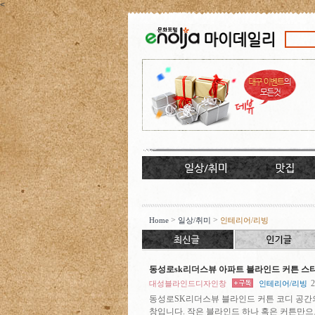
<
>
>
Home
일상/취미
인테리어/리빙
동성로sk리더스뷰 아파트 블라인드 커튼 스
2
대성블라인드디자인창
인테리어/리빙
동성로SK리더스뷰 블라인드 커튼 코디 공간
창입니다. 작은 블라인드 하나 혹은 커튼만으