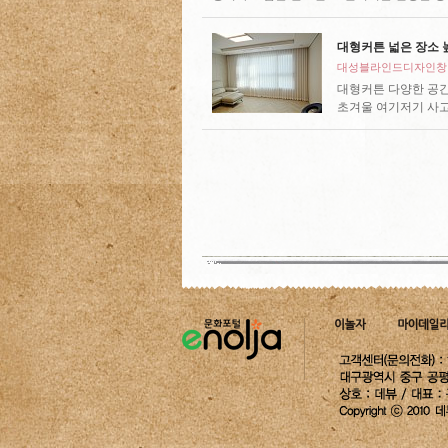
대형커튼 넓은 장소 
대성블라인드디자인창
대형커튼 다양한 공간
초겨울 여기저기 사고