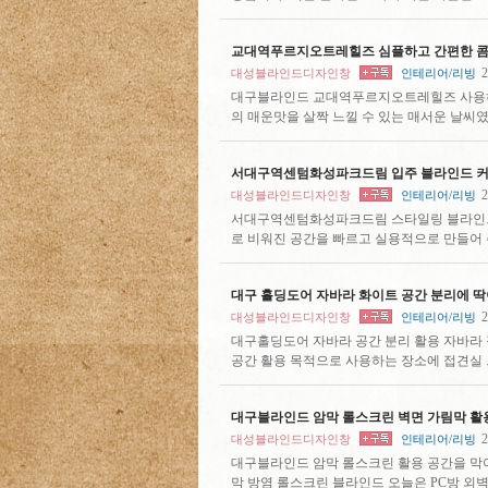
교대역푸르지오트레힐즈 심플하고 간편한 콤
2
대성블라인드디자인창
인테리어/리빙
대구블라인드 교대역푸르지오트레힐즈 사용하
의 매운맛을 살짝 느낄 수 있는 매서운 날씨
서대구역센텀화성파크드림 입주 블라인드 커
2
대성블라인드디자인창
인테리어/리빙
서대구역센텀화성파크드림 스타일링 블라인드
로 비워진 공간을 빠르고 실용적으로 만들어 
대구 홀딩도어 자바라 화이트 공간 분리에 딱
2
대성블라인드디자인창
인테리어/리빙
대구홀딩도어 자바라 공간 분리 활용 자바라 
공간 활용 목적으로 사용하는 장소에 접견실 
대구블라인드 암막 롤스크린 벽면 가림막 활
2
대성블라인드디자인창
인테리어/리빙
대구블라인드 암막 롤스크린 활용 공간을 막아
막 방염 롤스크린 블라인드 오늘은 PC방 외벽