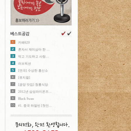
카페620
혼자서 재미삼아 한 …
먹고 기도하고 사랑…
러브픽션
[연극] 수상한 흥신소
[뮤지컬]
[광양 맛집] 청룡식당
2012년 삼성라이온즈…
Black Swan
#1. 중국 하얼빈 [첫인…