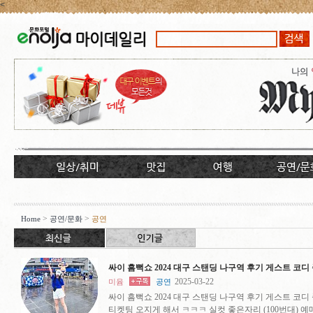
<
>
>
Home
공연/문화
공연
싸이 흠뻑쇼 2024 대구 스탠딩 나구역 후기 게스트 코디
2025-03-22
미윰
공연
싸이 흠뻑쇼 2024 대구 스탠딩 나구역 후기 게스트 코디
티켓팅 오지게 해서 ㅋㅋㅋ 실컷 좋은자리 (100번대) 예