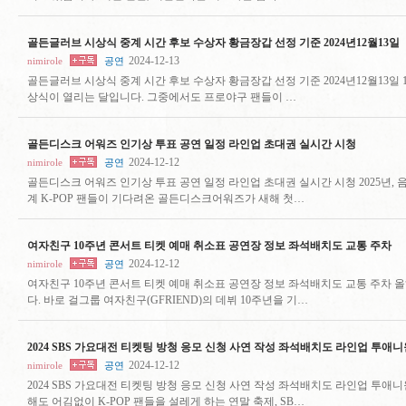
골든글러브 시상식 중계 시간 후보 수상자 황금장갑 선정 기준 2024년12월13일
2024-12-13
nimirole
공연
골든글러브 시상식 중계 시간 후보 수상자 황금장갑 선정 기준 2024년12월13일
상식이 열리는 달입니다. 그중에서도 프로야구 팬들이 …
골든디스크 어워즈 인기상 투표 공연 일정 라인업 초대권 실시간 시청
2024-12-12
nimirole
공연
골든디스크 어워즈 인기상 투표 공연 일정 라인업 초대권 실시간 시청 2025년, 
계 K-POP 팬들이 기다려온 골든디스크어워즈가 새해 첫…
여자친구 10주년 콘서트 티켓 예매 취소표 공연장 정보 좌석배치도 교통 주차
2024-12-12
nimirole
공연
여자친구 10주년 콘서트 티켓 예매 취소표 공연장 정보 좌석배치도 교통 주차 올
다. 바로 걸그룹 여자친구(GFRIEND)의 데뷔 10주년을 기…
2024 SBS 가요대전 티켓팅 방청 응모 신청 사연 작성 좌석배치도 라인업 투애니
2024-12-12
nimirole
공연
2024 SBS 가요대전 티켓팅 방청 응모 신청 사연 작성 좌석배치도 라인업 투애니
해도 어김없이 K-POP 팬들을 설레게 하는 연말 축제, SB…