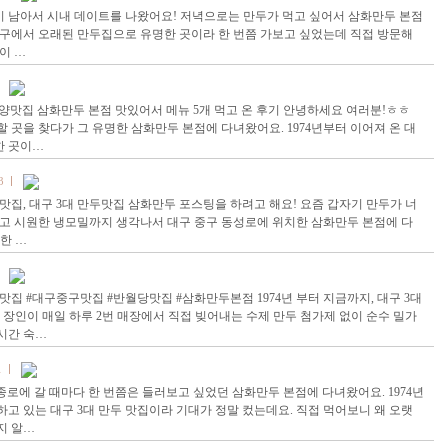
 남아서 시내 데이트를 나왔어요! 저녁으로는 만두가 먹고 싶어서 삼화만두 본점
대구에서 오래된 만두집으로 유명한 곳이라 한 번쯤 가보고 싶었는데 직접 방문해
이 …
! 쯔양맛집 삼화만두 본점 맛있어서 메뉴 5개 먹고 온 후기 안녕하세요 여러분!ㅎㅎ
 곳을 찾다가 그 유명한 삼화만두 본점에 다녀왔어요. 1974년부터 이어져 온 대
한 곳이…
3
맛집, 대구 3대 만두맛집 삼화만두 포스팅을 하려고 해요! 요즘 갑자기 만두가 너
덥고 시원한 냉모밀까지 생각나서 대구 중구 동성로에 위치한 삼화만두 본점에 다
한 …
집 #대구중구맛집 #반월당맛집 #삼화만두본점 1974년 부터 지금까지, 대구 3대
 장인이 매일 하루 2번 매장에서 직접 빚어내는 수제 만두 첨가제 없이 순수 밀가
시간 숙…
1
로에 갈 때마다 한 번쯤은 들러보고 싶었던 삼화만두 본점에 다녀왔어요. 1974년
고 있는 대구 3대 만두 맛집이라 기대가 정말 컸는데요. 직접 먹어보니 왜 오랫
지 알…