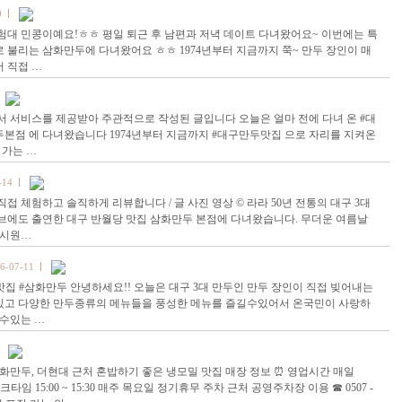
0
험대 민콩이예요!ㅎㅎ 평일 퇴근 후 남편과 저녁 데이트 다녀왔어요~ 이번에는 특
로 불리는 삼화만두에 다녀왔어요 ㅎㅎ 1974년부터 지금까지 쭉~ 만두 장인이 매
서 직접 …
서 서비스를 제공받아 주관적으로 작성된 글입니다 오늘은 얼마 전에 다녀 온 #대
두본점 에 다녀왔습니다 1974년부터 지금까지 #대구만두맛집 으로 자리를 지켜온
 가는 …
-14
접 체험하고 솔직하게 리뷰합니다 / 글 사진 영상 © 라라 50년 전통의 대구 3대
브에도 출연한 대구 반월당 맛집 삼화만두 본점에 다녀왔습니다. 무더운 여름날
 시원…
6-07-11
당 맛집 #삼화만두 안녕하세요!! 오늘은 대구 3대 만두인 만두 장인이 직접 빚어내는
고 다양한 만두종류의 메뉴들을 풍성한 메뉴를 즐길수있어서 온국민이 사랑하
실수있는 …
화만두, 더현대 근처 혼밥하기 좋은 냉모밀 맛집 매장 정보 ⏰ 영업시간 매일
브레이크타임 15:00 ~ 15:30 매주 목요일 정기휴무 주차 근처 공영주차장 이용 ☎ 0507 -