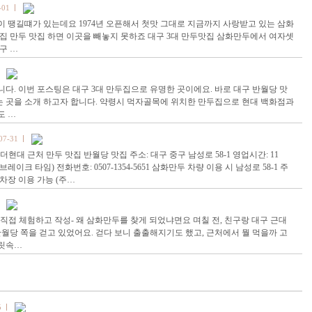
-01
 땡길떄가 있는데요 1974년 오픈해서 첫맛 그대로 지금까지 사랑받고 있는 삼화
집 만두 맛집 하면 이곳을 빼놓지 못하죠 대구 3대 만두맛집 삼화만두에서 여자셋
구 …
다. 이번 포스팅은 대구 3대 만두집으로 유명한 곳이에요. 바로 대구 반월당 맛
 곳을 소개 하고자 합니다. 약령시 먹자골목에 위치한 만두집으로 현대 백화점과
도 …
07-31
 더현대 근처 만두 맛집 반월당 맛집 주소: 대구 중구 남성로 58-1 영업시간: 11
30 브레이크 타임) 전화번호: 0507-1354-5651 삼화만두 차량 이용 시 남성로 58-1 주
차장 이용 가능 (주…
직접 체험하고 작성- 왜 삼화만두를 찾게 되었냐면요 며칠 전, 친구랑 대구 근대
반월당 쪽을 걷고 있었어요. 걷다 보니 출출해지기도 했고, 근처에서 뭘 먹을까 고
머릿속…
5