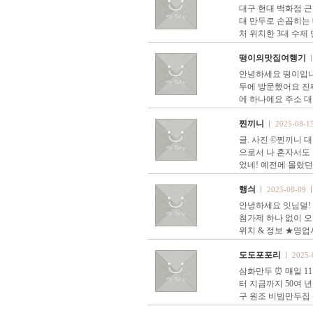
대구 현대 백화점 근
대 만두로 손꼽히는 
처 위치한 3대 수제
떵이의맛집여행기
안녕하세요 떵이입니
두에 방문했어요 진짜
에 하나에요 주소 대
찐끼니
2025-08-1
글. 사진 ©찐끼니 
으로서 나 혼자서도 
었네! 예전에 몰랐던
행싀
2025-08-09
안녕하세요 잇님덜! 
첨가제 하나 없이 
위치 & 정보 ★영업
도도포포리
2025-
삼화만두 ⏰️ 매일 11:00
터 지금까지 50여
구 원조 비빔만두집