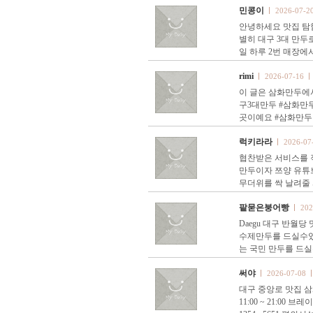
민콩이
2026-07-2
안녕하세요 맛집 탐
별히 대구 3대 만두
일 하루 2번 매장에
rimi
2026-07-16
이 글은 삼화만두에
구3대만두 #삼화만
곳이예요 #삼화만두
럭키라라
2026-07
협찬받은 서비스를 직
만두이자 쯔양 유튜
무더위를 싹 날려줄
팥묻은붕어빵
202
Daegu 대구 반월
수제만두를 드실수있
는 국민 만두를 드
써야
2026-07-08
대구 중앙로 맛집 삼
11:00 ~ 21:00 