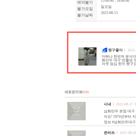
15:00:00 - 16:00:00
예약불가
일요일
불가요일
2025-08-15
불가날짜
짱구좋아
2025-
어쩌나 한번씩 분식이
화만두 대구 반월당 
자셋 점심 한끼 했구요
새로운리뷰
(10)
시내
2025-08-17
삼화만두 본점 대구 
어요! 1974년부
정보 #삼화만두대구
은비쓰
2025-08-1