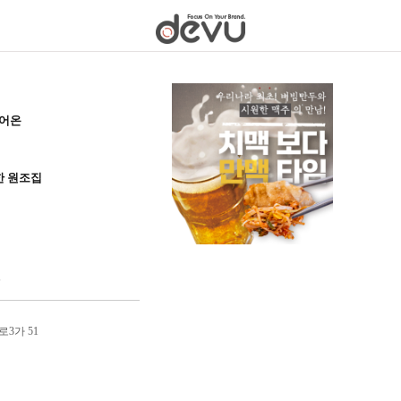
이어온
한 원조집
6
3가 51