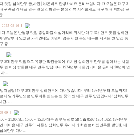
처 맛집 삼화만두 글,사진│ⓒ은비쓰 안녕하세요 은비쓰입니다 :D 오늘은 대구 3
대구 종로의 대표 만두 맛집 삼화만두 본점 리뷰 시작할게요 대구 현대 백화점 근
 만…
2025-08-16
다 오늘은 반월당 맛집 중앙파출소 삼거리에 위치한 대구 3대 만두 맛집 삼화만
 옛날부터 있었던 가게인데요 50년이 넘는 세월 동안 대구를 지켜온 찐 맛집 중
구 중…
5
대구 3대 만두 맛집으로 유명한 약전골목에 위치한 삼화만두 만두를 좋아하는 사람
두 번 이상 방문한 대구 만두 맛집이다. 1974년부터 운영되어 온 곳이니 50년이 넘
 사…
방자님덜! 대구 3대 만두 삼화만두에 다녀왔습니다. 무려 1974년부터 오늘까지!
오로지 밀가루만으로 만두피를 만드는 찐 중의 찐 대구 만두 맛집입니다! 삼화만두
시간: …
08-09
 ~ 21:00 /B.T 15:00 ~ 15:30 대구 중구 남성로 58-1 ☎️ 0507-1354-5651 1974년부
 년간 이어온 대구 만두의 자존심 삼화만두 우리나라 최초로 비빔만두를 발명한 대
 삼화만두 다녀…