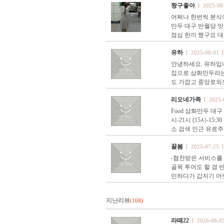
짱구좋아
2025-08
어쩌나 한번씩 분식이
만두 대구 반월당 맛
점심 한끼 했구요 대
유하
2025-08-01
안녕하세요. 유하입니
집으로 삼화만두라는
도 가깝고 중앙로와
리오네가족
2025-
Food 삼화만두 대구
시-21시 (15시-15:
소 검색 인근 유료주
꿀봄
2025-07-25
-협찬받은 서비스를 
골목 투어도 할 겸 
민하다가 갑자기 
지난리뷰
(168)
라떼22
2026-08-0