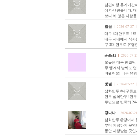
남편이랑 휴가기간이
에 다녀왔습니다. 
보니 왜 많은 사람들
일움
2026-07-27
대구 3대만두!!!!
대구 시내에서 식사할
구 3대 만두로 유명
stella12
2026-07-2
오늘은 대구 반월당 
무 땡겨서 날씨도 
녀왔어요! 너무 유명
빛별
2026-07-22
삼화만두 #대구종로맛
만두 삼화만두! 만두
루만으로 반죽해 24
강나나
2026-07-2
삼화만두 @강어때 종
부터 지금까지 운영하
동안 사랑받는 곳인